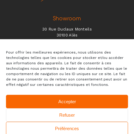
Showroom
30 Rue Duclaux Monteils
30100 Alès
Lundi 9h/12h et 14h/18h
Pour offrir les meilleures expériences, nous utilisons des
Mardi au Jeudi de 8h/12h et 14h/18h
technologies telles que les cookies pour stocker et/ou accéder
Vendredi 8h/12h (sur rendez-vous l’après-midi)
aux informations des appareils. Le fait de consentir à ces
technologies nous permettra de traiter des données telles que le
06 62 89 97 75
comportement de navigation ou les ID uniques sur ce site. Le fait
de ne pas consentir ou de retirer son consentement peut avoir un
contact@alliance-contemporaine.fr
effet négatif sur certaines caractéristiques et fonctions.
Likez et partagez nos dernières créations !
Accepter
Refuser
Préférences