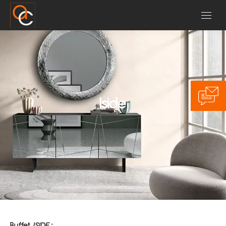
Iside
Buffet
ISIDE
: